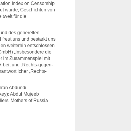
sation Index on Censorship
det wurde, Geschichten von
tweit für die
 und des generellen
freut uns und bestärkt uns
hen weiterhin entschlossen
mbH) „Insbesondere die
er im Zusammenspiel mit
 Arbeit und „Rechts-gegen-
antwortlicher „Rechts-
mran Abdundi
key); Abdul Mujeeb
iers’ Mothers of Russia