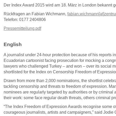
Der Index Award 2015 wird am 18. März in London bekannt 
Rückfragen an Fabian Wichmann,
fabian.wichmann[at]zentru
Telefon: 0177 2404806
Pressemitteilung.pdf
English
A journalist under 24-hour protection because of his reports int
Ecuadorian cartoonist facing prosecution for mocking a cong
lawyers who challenged Turkey – and won – over its social 
shortlisted for the Index on Censorship Freedom of Expressio
Drawn from more than 2,000 nominations, the shortlist celebrat
tackling censorship and threats to freedom of expression. Many
nominees are regularly targeted by authorities or by criminal 
their work: some face regular death threats, others criminal p
“The Index Freedom of Expression Awards recognise some of
courageous journalists, artists and campaigners,” said Jodie