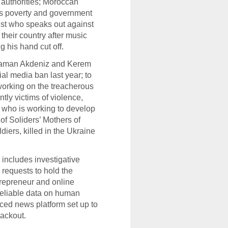
 authorities; Moroccan
s poverty and government
tist who speaks out against
heir country after music
 his hand cut off.
 Yaman Akdeniz and Kerem
al media ban last year; to
working on the treacherous
ly victims of violence,
 who is working to develop
of Soliders’ Mothers of
iers, killed in the Ukraine
 includes investigative
 requests to hold the
repreneur and online
 reliable data on human
ced news platform set up to
lackout.