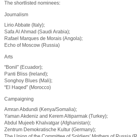
The shortlisted nominees:
Journalism
Lirio Abbate (Italy);
Safa Al Ahmad (Saudi Arabia);
Rafael Marques de Morais (Angola);
Echo of Moscow (Russia)
Arts
“Bonil” (Ecuador);
Panti Bliss (Ireland);
Songhoy Blues (Mali);
“El Haqed” (Morocco)
Campaigning
Amran Abdundi (Kenya/Somalia);
Yaman Akdeniz and Kerem Altiparmak (Turkey);
Abdul Mujeeb Khalvatgar (Afghanistan);
Zentrum Demokratische Kultur (Germany);
The Union of the Committee of Soldiers’ Mothers of Russia (