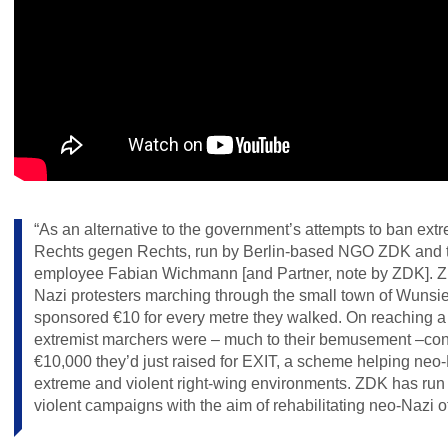
“As an alternative to the government’s attempts to ban ex
Rechts gegen Rechts, run by Berlin-based
NGO
ZDK
and t
employee Fabian Wichmann [and Partner, note by
ZDK
].
Z
Nazi protesters marching through the small town of Wunsie
sponsored €10 for every metre they walked. On reaching a ti
extremist marchers were – much to their bemusement –con
€10,000 they’d just raised for
EXIT
, a scheme helping neo-
extreme and violent right-wing environments.
ZDK
has run 
violent campaigns with the aim of rehabilitating neo-Nazi o