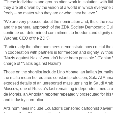
“These individuals and groups often work in isolation, with litt
they are all driven by the vision of a world in which everyon
freely – no matter who they are or what they believe.”
“We are very pleased about the nomination and, thus, the reco
and the general approach of the
ZDK
Society Democratic Cul
continue our determined commitment to freedom and dignity of
Wagner,
CEO
of the
ZDK
)
“Particularly the other nominees demonstrate how crucial the
in cooperation with partners is for freedom and dignity. Witho
“Nazis against Nazis” wouldn’t have been possible.” (Fabian
charge of “Nazis against Nazis”)
Those on the shortlist include Lirio Abbate, an Italian journali
the mafia mean he requires constant protection; Safa Al Ah
exposed details of an unreported mass uprising in Saudi Arabi
Moscow, one of Russia’s last remaining independent media o
de Morais, an Angolan reporter repeatedly prosecuted for hi
and industry corruption.
Arts nominees include Ecuador’s censored cartoonist Xavier 