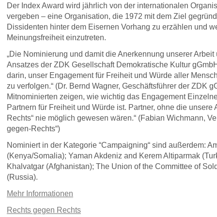
Der Index Award wird jährlich von der internationalen Organi
vergeben – eine Organisation, die 1972 mit dem Ziel gegrün
Dissidenten hinter dem Eisernen Vorhang zu erzählen und wel
Meinungsfreiheit einzutreten.
„Die Nominierung und damit die Anerkennung unserer Arbeit
Ansatzes der
ZDK
Gesellschaft Demokratische Kultur gGmbH 
darin, unser Engagement für Freiheit und Würde aller Mensc
zu verfolgen.“ (Dr. Bernd Wagner, Geschäftsführer der
ZDK
gG
Mitnominierten zeigen, wie wichtig das Engagement Einzeln
Partnern für Freiheit und Würde ist. Partner, ohne die unsere
Rechts“ nie möglich gewesen wären.“ (Fabian Wichmann, Ver
gegen-Rechts“)
Nominiert in der Kategorie “Campaigning“ sind außerdem: A
(Kenya/Somalia); Yaman Akdeniz and Kerem Altiparmak (Tur
Khalvatgar (Afghanistan); The Union of the Committee of Sold
(Russia).
Mehr Informationen
Rechts gegen Rechts