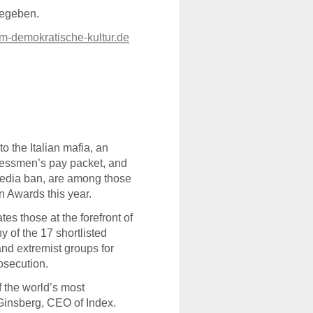
gegeben.
m-demokratische-kultur.de
o the Italian mafia, an
ressmen’s pay packet, and
media ban, are among those
n Awards this year.
es those at the forefront of
 of the 17 shortlisted
and extremist groups for
rosecution.
 the world’s most
 Ginsberg,
CEO
of Index.