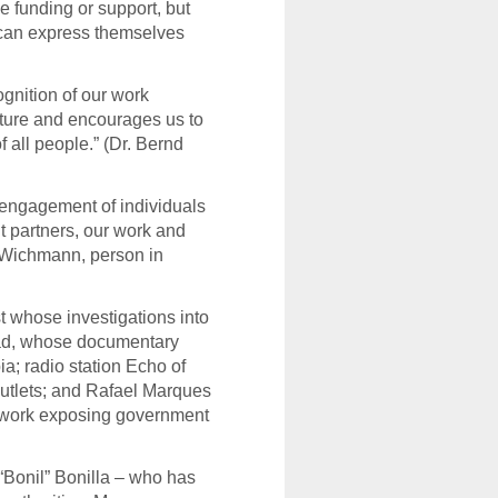
le funding or support, but
e can express themselves
gnition of our work
ture and encourages us to
 all people.” (Dr. Bernd
 engagement of individuals
ut partners, our work and
 Wichmann, person in
st whose investigations into
mad, whose documentary
a; radio station Echo of
utlets; and Rafael Marques
s work exposing government
“Bonil” Bonilla – who has