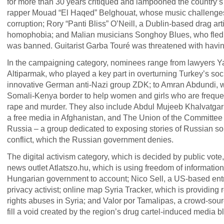
for more than 30 years critiqued and lampooned the country’s
rapper Mouad “El Haqed” Belghouat, whose music challenge
corruption; Rory “Panti Bliss” O’Neill, a Dublin-based drag ar
homophobia; and Malian musicians Songhoy Blues, who fled t
was banned. Guitarist Garba Touré was threatened with having
In the campaigning category, nominees range from lawyers
Altiparmak, who played a key part in overturning Turkey’s soci
innovative German anti-Nazi group
ZDK
; to Amran Abdundi, 
Somali-Kenya border to help women and girls who are frequent
rape and murder. They also include Abdul Mujeeb Khalvatgar
a free media in Afghanistan, and The Union of the Committee 
Russia – a group dedicated to exposing stories of Russian sold
conflict, which the Russian government denies.
The digital activism category, which is decided by public vote,
news outlet Atlatszo.hu, which is using freedom of information
Hungarian government to account; Nico Sell, a US-based ent
privacy activist; online map Syria Tracker, which is providing
rights abuses in Syria; and Valor por Tamalipas, a crowd-sour
fill a void created by the region’s drug cartel-induced media b