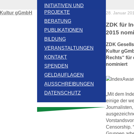
INITIATIVEN UND
PROJEKTE
 Kultur gGmbH
28. Januar 20
BERATUNG
ZDK für I
PUBLIKATIONEN
2015 nomi
BILDUNG
ZDK
Gesells
VERANSTALTUNGEN
Kultur gGmb
KONTAKT
Rechts“ für
nominiert
SPENDEN
GELDAUFLAGEN
AUSSCHREIBUNGEN
DATENSCHUTZ
„Mit dem Ind
einige der we
Journalisten,
ausgezeichne
Vorstandsvor
Censorship.
Gruppen arbei