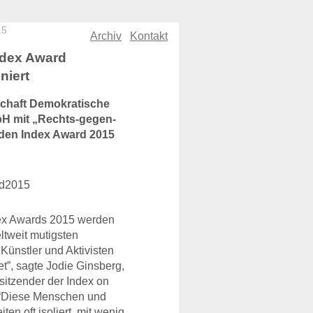
15
Archiv
Kontakt
ndex Award
niert
chaft Demokratische
H mit „Rechts-gegen-
 den Index Award 2015
ex Awards 2015 werden
ltweit mutigsten
 Künstler und Aktivisten
t”, sagte Jodie Ginsberg,
sitzender der Index on
 “Diese Menschen und
ten oft isoliert, mit wenig