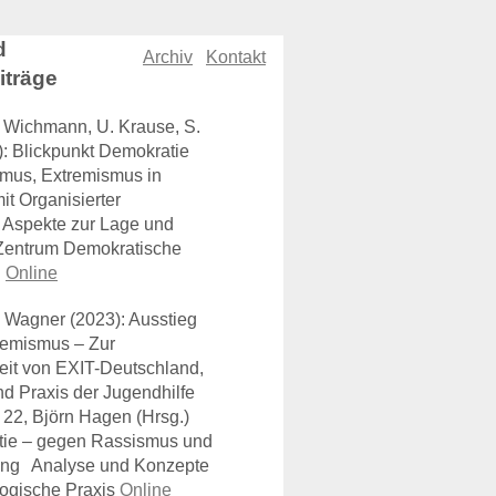
d
Archiv
Kontakt
iträge
. Wichmann, U. Krause, S.
: Blickpunkt Demokratie
mus, Extremismus in
it Organisierter
– Aspekte zur Lage und
Zentrum Demokratische
.
Online
. Wagner (2023): Ausstieg
remismus – Zur
eit von
EXIT
-Deutschland,
nd Praxis der Jugendhilfe
 22, Björn Hagen (Hrsg.)
tie – gegen Rassismus und
rung Analyse und Konzepte
gogische Praxis
Online