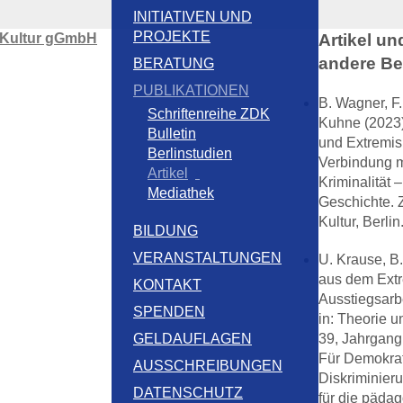
INITIATIVEN UND
PROJEKTE
 Kultur gGmbH
Artikel un
andere Be
BERATUNG
PUBLIKATIONEN
B. Wagner, F
Schriftenreihe ZDK
Kuhne (2023)
Bulletin
und Extremis
Berlinstudien
Verbindung m
Artikel
Kriminalität 
Mediathek
Geschichte. 
Kultur, Berlin
BILDUNG
VERANSTALTUNGEN
U. Krause, B
aus dem Ext
KONTAKT
Ausstiegsarb
SPENDEN
in: Theorie u
GELDAUFLAGEN
39, Jahrgang
Für Demokra
AUSSCHREIBUNGEN
Diskriminie
DATENSCHUTZ
für die päda