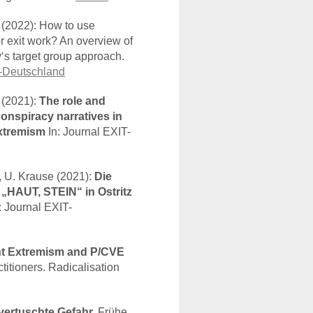
(2022): How to use
r exit work? An overview of
‘s target group approach.
-Deutschland
 (2021):
The role and
conspiracy narratives in
extremism
In: Journal
EXIT
-
 U. Krause (2021):
Die
g „HAUT,
STEIN
“ in Ostritz
: Journal
EXIT
-
nt Extremism and P/CVE
tioners. Radicalisation
vertuschte Gefahr.
Frühe