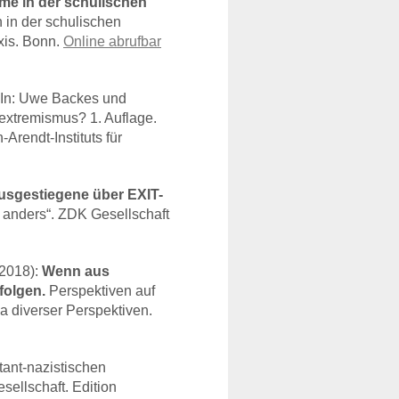
me in der schulischen
 in der schulischen
xis. Bonn.
Online abrufbar
In: Uwe Backes und
extremismus? 1. Auflage.
rendt-Instituts für
usgestiegene über
EXIT
-
 anders“.
ZDK
Gesellschaft
(2018):
Wenn aus
folgen.
Perspektiven auf
a diverser Perspektiven.
tant-nazistischen
esellschaft. Edition