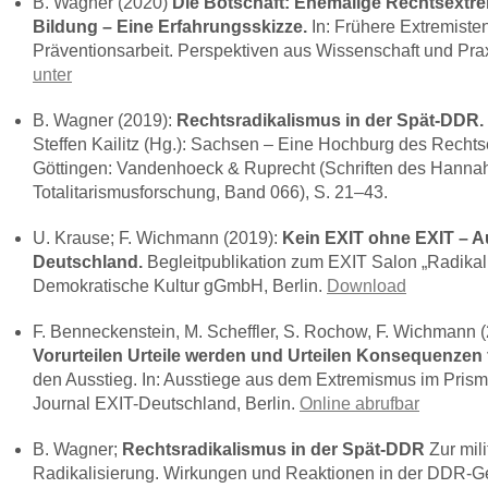
B. Wagner (2020)
Die Botschaft: Ehemalige Rechtsextre
Bildung – Eine Erfahrungsskizze.
In: Frühere Extremisten
Präventionsarbeit. Perspektiven aus Wissenschaft und Pra
unter
B. Wagner (2019):
Rechtsradikalismus in der Spät-
DDR
.
Steffen Kailitz (Hg.): Sachsen – Eine Hochburg des Rechts
Göttingen: Vandenhoeck & Ruprecht (Schriften des Hannah-A
Totalitarismusforschung, Band 066), S. 21–43.
U. Krause; F. Wichmann (2019):
Kein
EXIT
ohne
EXIT
– A
Deutschland.
Begleitpublikation zum
EXIT
Salon „Radikal
Demokratische Kultur gGmbH, Berlin.
Download
F. Benneckenstein, M. Scheffler, S. Rochow, F. Wichmann 
Vorurteilen Urteile werden und Urteilen Konsequenzen 
den Ausstieg. In: Ausstiege aus dem Extremismus im Prism
Journal
EXIT
-Deutschland, Berlin.
Online abrufbar
B. Wagner;
Rechtsradikalismus in der Spät-
DDR
Zur mili
Radikalisierung. Wirkungen und Reaktionen in der
DDR
-G