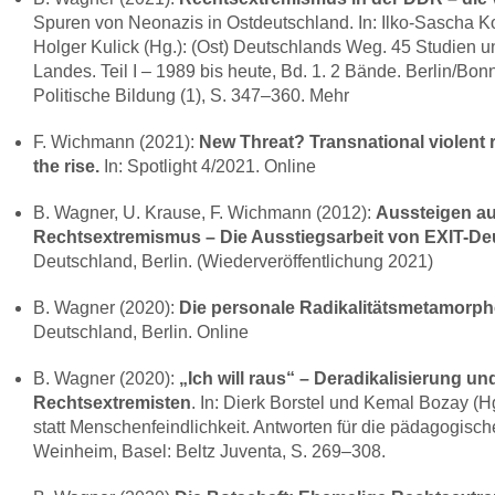
Spuren von Neonazis in Ostdeutschland. In: Ilko-Sascha K
Holger Kulick (Hg.): (Ost) Deutschlands Weg. 45 Studien 
Landes. Teil I – 1989 bis heute, Bd. 1. 2 Bände. Berlin/Bon
Politische Bildung (1), S. 347–360. Mehr
F. Wichmann (2021):
New Threat? Transnational violent 
the rise.
In: Spotlight 4/2021. Online
B. Wagner, U. Krause, F. Wichmann (2012):
Aussteigen a
Rechtsextremismus – Die Ausstiegsarbeit von
EXIT
-De
Deutschland, Berlin. (Wiederveröffentlichung 2021)
B. Wagner (2020):
Die personale Radikalitätsmetamorph
Deutschland, Berlin. Online
B. Wagner (2020):
„Ich will raus“ – Deradikalisierung un
Rechtsextremisten
. In: Dierk Borstel und Kemal Bozay (H
statt Menschenfeindlichkeit. Antworten für die pädagogische
Weinheim, Basel: Beltz Juventa, S. 269–308.