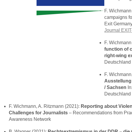
F. Wichmann 
campaigns fo
Exit Germany
Journal
EXIT
F. Wichmann
function of 
right-wing 
Deutschland
F. Wichmann,
Ausstellun
/ Sachsen
In
Deutschland
F. Wichmann, A. Ritzmann (2021):
Reporting about Viole
Challenges for Journalists
– Recommendations from Practi
Awareness Network
B. Wagner (2021):
Rechtsextremismus in der
DDR
– die 