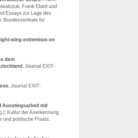
owalczuk, Frank Ebert und
und Essays zur Lage des
n: Bundeszentrale für
right-wing extremism on
us dem
utschland.
Journal
EXIT
-
ose.
Journal
EXIT
-
d Ausstiegsarbeit mit
g.): Kultur der Anerkennung
 und politische Praxis.